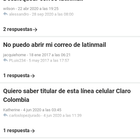
wilson
-
22 abr 2020 a las 19:25
alessandro
-
28 sep 2020 a las 08:00
2 respuestas
No puedo abrir mi correo de latinmail
jacquiehome
-
18 ene 2017 a las 06:21
PLuis234
-
5 may 2017 a las 17:57
1 respuesta
Quiero saber titular de esta línea celular Claro
Colombia
Katherine
-
4 jun 2020 a las 03:45
carloslopezjurado
-
4 jun 2020 a las 11:39
1 respuesta