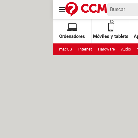
Ordenadores
Móviles y tablets
Ap
macOS
Internet
Hardware
Audio