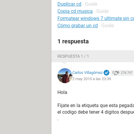
Duplicar cd
- Guide
Copia cd musica
- Guide
Formatear windows 7 ultimate sin c
Cómo grabar un cd
- Guide
1 respuesta
RESPUESTA 1 / 1
Carlos Villagómez
278.797
2 may 2010 a las 23:39
Hola
Fijate en la etiqueta que esta pegad
el codigo debe tener 4 digitos desp
.