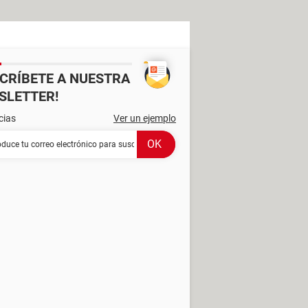
SCRÍBETE A NUESTRA
SLETTER!
cias
Ver un ejemplo