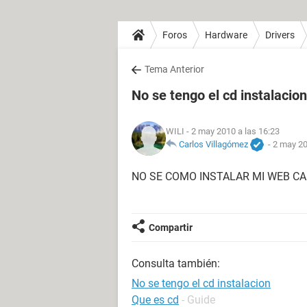
Foros
Hardware
Drivers
Tema Anterior
No se tengo el cd instalacion
WILI
- 2 may 2010 a las 16:23
Carlos Villagómez
-
2 may 20
NO SE COMO INSTALAR MI WEB CA
Compartir
Consulta también:
No se tengo el cd instalacion
Que es cd
- Guide