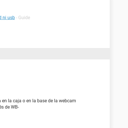
d ni usb
- Guide
a en la caja o en la base de la webcam
ués de WB-