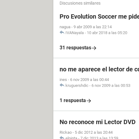
Discusiones similares
Pro Evolution Soccer me pide
nagua
-
9 abr 2009 a las 22:14
IVANayala
-
10 abr 2018 a las 05:20
31 respuestas
no me aparece el lector de c
ines
-
6 nov 2009 a las 00:44
kruguershdic
-
6 nov 2009 a las 00:53
1 respuesta
No reconoce mi Lector DVD
Rickao
-
5 dic 2012 a las 20:44
elpinta
-
7 dic 2013 a las 13:59