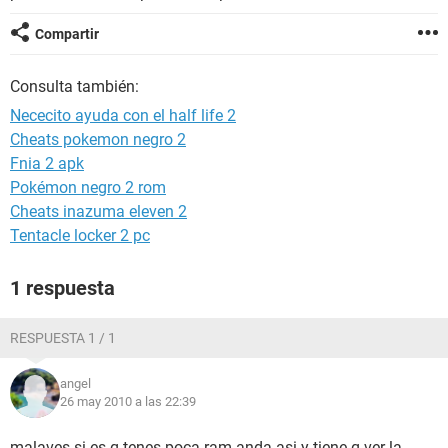
Compartir
Consulta también:
Nececito ayuda con el half life 2
Cheats pokemon negro 2
Fnia 2 apk
Pokémon negro 2 rom
Cheats inazuma eleven 2
Tentacle locker 2 pc
1 respuesta
RESPUESTA 1 / 1
angel
26 may 2010 a las 22:39
malaves si es q tenes poca ram anda asi y tiene q ver la