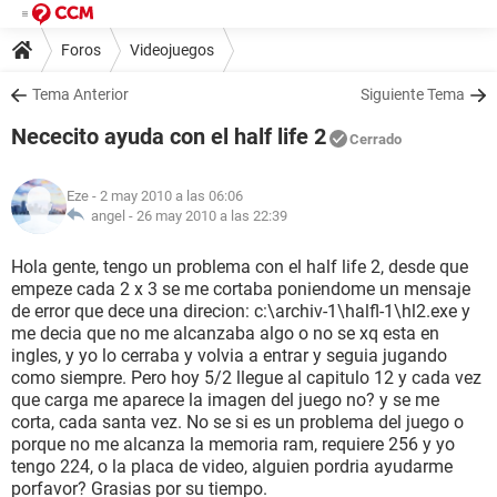
Foros
Videojuegos
Tema Anterior
Siguiente Tema
Nececito ayuda con el half life 2
Cerrado
Eze
- 2 may 2010 a las 06:06
angel -
26 may 2010 a las 22:39
Hola gente, tengo un problema con el half life 2, desde que
empeze cada 2 x 3 se me cortaba poniendome un mensaje
de error que dece una direcion: c:\archiv-1\halfl-1\hl2.exe y
me decia que no me alcanzaba algo o no se xq esta en
ingles, y yo lo cerraba y volvia a entrar y seguia jugando
como siempre. Pero hoy 5/2 llegue al capitulo 12 y cada vez
que carga me aparece la imagen del juego no? y se me
corta, cada santa vez. No se si es un problema del juego o
porque no me alcanza la memoria ram, requiere 256 y yo
tengo 224, o la placa de video, alguien pordria ayudarme
porfavor? Grasias por su tiempo.