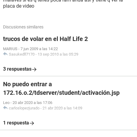
placa de video
Discusiones similares
trucos de volar en el Half Life 2
MARIUS
-
7 jun 2009 a las 14:22
Sasukedll7170
-
13 sep 2010 a las 05:29
3 respuestas
No puedo entrar a
172.16.o.2/tdserver/student/activación.jsp
Leo
-
20 abr 2020 a las 17:06
carloslopezjurado
-
21 abr 2020 a las 14:09
1 respuesta