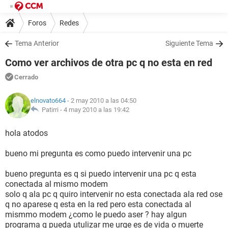
Foros
Redes
Tema Anterior
Siguiente Tema
Como ver archivos de otra pc q no esta en red
Cerrado
elnovato664
- 2 may 2010 a las 04:50
Patirri -
4 may 2010 a las 19:42
hola atodos
bueno mi pregunta es como puedo intervenir una pc
bueno pregunta es q si puedo intervenir una pc q esta
conectada al mismo modem
solo q ala pc q quiro intervenir no esta conectada ala red ose
q no aparese q esta en la red pero esta conectada al
mismmo modem ¿como le puedo aser ? hay algun
programa q pueda utulizar me urge es de vida o muerte