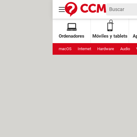
Ordenadores
Móviles y tablets
Ap
macOS
Internet
Hardware
Audio