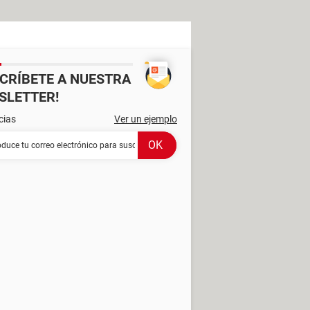
SCRÍBETE A NUESTRA
SLETTER!
cias
Ver un ejemplo