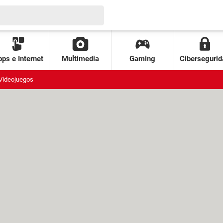
ps e Internet
Multimedia
Gaming
Cibersegurid
Videojuegos