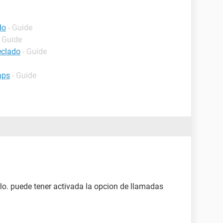
do
- Guide
- Guide
eclado
- Guide
aps
- Guide
lo. puede tener activada la opcion de llamadas