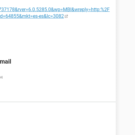
737178&rver=6.0.5285.0&wp=MBI&wreply=http:%2F
&id=64855&mkt=es-es&lc=3082
nmail
04