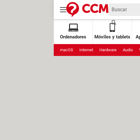
Ordenadores
Móviles y tablets
Ap
macOS
Internet
Hardware
Audio