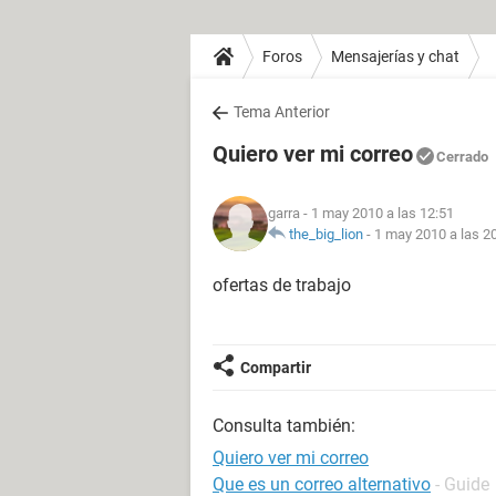
Foros
Mensajerías y chat
Tema Anterior
Quiero ver mi correo
Cerrado
garra
- 1 may 2010 a las 12:51
the_big_lion
-
1 may 2010 a las 2
ofertas de trabajo
Compartir
Consulta también:
Quiero ver mi correo
Que es un correo alternativo
- Guide