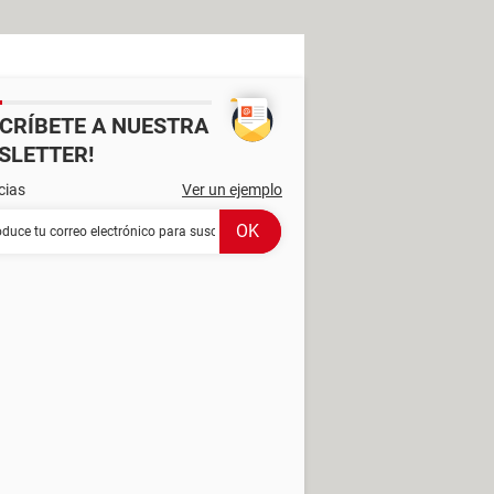
SCRÍBETE A NUESTRA
SLETTER!
cias
Ver un ejemplo