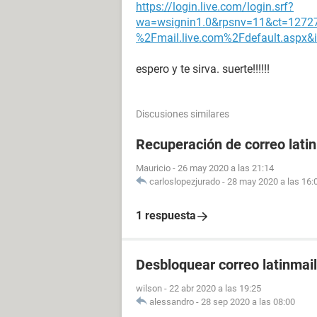
https://login.live.com/login.srf?
wa=wsignin1.0&rpsnv=11&ct=1272
%2Fmail.live.com%2Fdefault.aspx
espero y te sirva. suerte!!!!!!
Discusiones similares
Recuperación de correo lati
Mauricio
-
26 may 2020 a las 21:14
carloslopezjurado
-
28 may 2020 a las 16:
1 respuesta
Desbloquear correo latinmail
wilson
-
22 abr 2020 a las 19:25
alessandro
-
28 sep 2020 a las 08:00