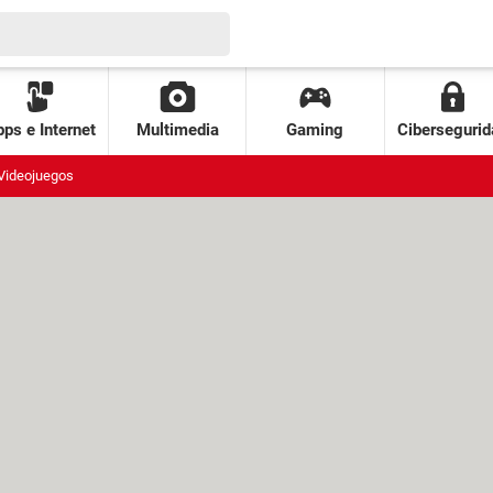
ps e Internet
Multimedia
Gaming
Cibersegurid
Videojuegos