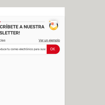
SCRÍBETE A NUESTRA
SLETTER!
cias
Ver un ejemplo