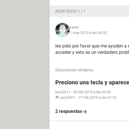
RESPUESTA 1 / 1
karen
1 may 2010 a las 04:32
les pido por favor que me ayuden a 
acceder y esto es un verdadero pro
Discusiones similares
Presiono una tecla y aparece
jano3011
-
20 feb 2019 a las 03:56
jano3011
-
21 feb 2019 a las 01:16
2 respuestas