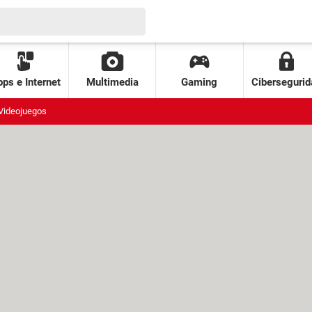
ps e Internet
Multimedia
Gaming
Cibersegurid
Videojuegos