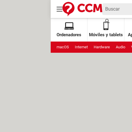
Ordenadores
Móviles y tablets
Ap
macOS
Internet
Hardware
Audio