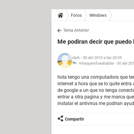
Foros
Windows
Tema Anterior
Me podiran decir que puedo 
dark
- 30 abr 2010 a las 20:35
miraquienfueahablar -
30 abr 201
hola tengo una computadora que teni
internet a hora que se lo quite entra
de google a un que no tenga conectad
entrar a otra pagina y me marca q
instalar el antivirus me podrian ayu
Compartir