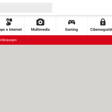
ps e Internet
Multimedia
Gaming
Cibersegurid
Videojuegos