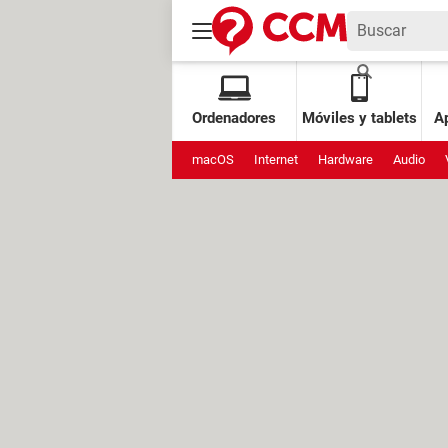
Ordenadores
Móviles y tablets
Ap
macOS
Internet
Hardware
Audio