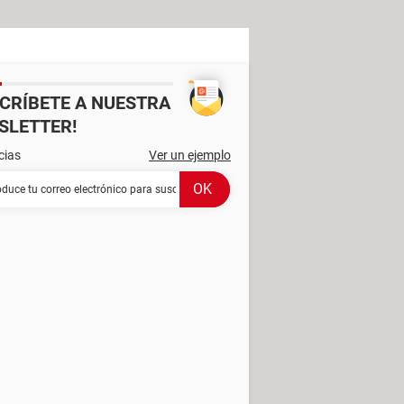
SCRÍBETE A NUESTRA
SLETTER!
cias
Ver un ejemplo