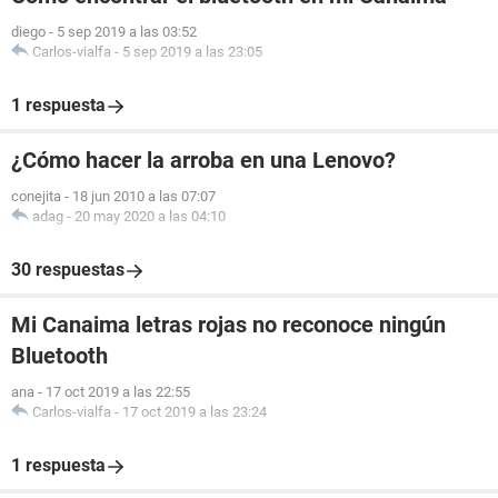
diego
-
5 sep 2019 a las 03:52
Carlos-vialfa
-
5 sep 2019 a las 23:05
1 respuesta
¿Cómo hacer la arroba en una Lenovo?
conejita
-
18 jun 2010 a las 07:07
adag
-
20 may 2020 a las 04:10
30 respuestas
Mi Canaima letras rojas no reconoce ningún
Bluetooth
ana
-
17 oct 2019 a las 22:55
Carlos-vialfa
-
17 oct 2019 a las 23:24
1 respuesta