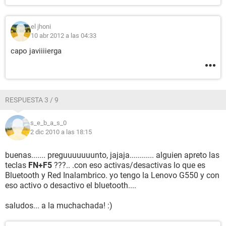
el jhoni
10 abr 2012 a las 04:33
capo javiiiierga
RESPUESTA 3 / 9
s_e_b_a_s_0
2 dic 2010 a las 18:15
buenas....... preguuuuuuunto, jajaja............ alguien apreto las
teclas
FN+F5
???.. .con eso activas/desactivas lo que es
Bluetooth y Red Inalambrico. yo tengo la Lenovo G550 y con
eso activo o desactivo el bluetooth....
saludos... a la muchachada! :)