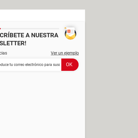
SCRÍBETE A NUESTRA
SLETTER!
cias
Ver un ejemplo