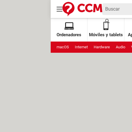
Ordenadores
Móviles y tablets
Ap
macOS
Internet
Hardware
Audio