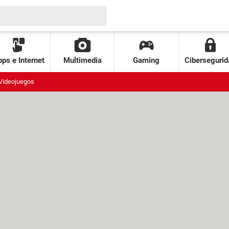
ps e Internet
Multimedia
Gaming
Cibersegurid
Videojuegos