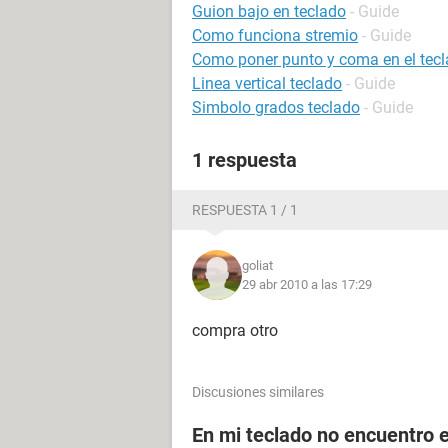
Guion bajo en teclado
- Guide
Como funciona stremio
- Guide
Como poner punto y coma en el tec
Linea vertical teclado
- Guide
Simbolo grados teclado
- Guide
1 respuesta
RESPUESTA 1 / 1
goliat
29 abr 2010 a las 17:29
compra otro
Discusiones similares
En mi teclado no encuentro el