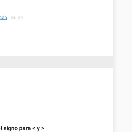
lado
- Guide
 signo para < y >