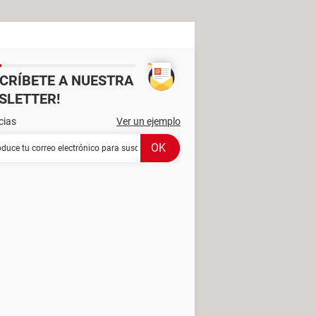
SCRÍBETE A NUESTRA
SLETTER!
cias
Ver un ejemplo