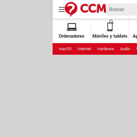
Ordenadores
Móviles y tablets
Ap
macOS
Internet
Hardware
Audio