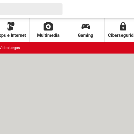
ps e Internet
Multimedia
Gaming
Cibersegurid
Videojuegos