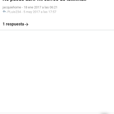
jacquiehome
-
18 ene 2017 a las 06:21
PLuis234
-
5 may 2017 a las 17:57
1 respuesta