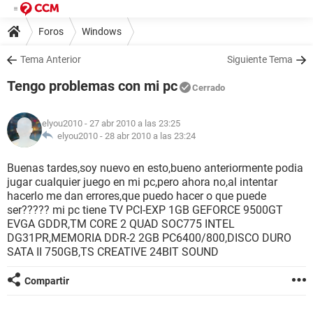
Foros
Windows
Tema Anterior
Siguiente Tema
Tengo problemas con mi pc
Cerrado
elyou2010
- 27 abr 2010 a las 23:25
elyou2010 -
28 abr 2010 a las 23:24
Buenas tardes,soy nuevo en esto,bueno anteriormente podia
jugar cualquier juego en mi pc,pero ahora no,al intentar
hacerlo me dan errores,que puedo hacer o que puede
ser????? mi pc tiene TV PCI-EXP 1GB GEFORCE 9500GT
EVGA GDDR,TM CORE 2 QUAD SOC775 INTEL
DG31PR,MEMORIA DDR-2 2GB PC6400/800,DISCO DURO
SATA II 750GB,TS CREATIVE 24BIT SOUND
Compartir