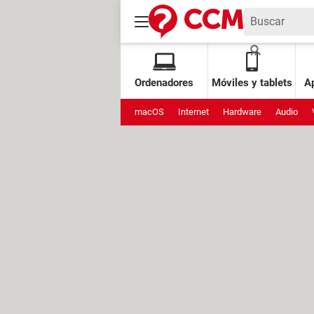
Ordenadores
Móviles y tablets
Ap
macOS
Internet
Hardware
Audio