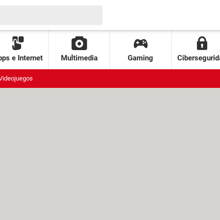
ps e Internet
Multimedia
Gaming
Cibersegurid
Videojuegos