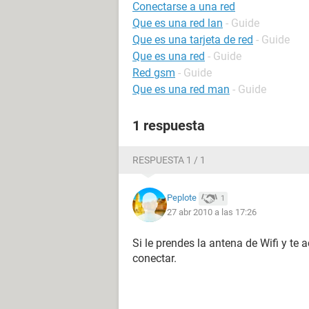
Conectarse a una red
Que es una red lan
- Guide
Que es una tarjeta de red
- Guide
Que es una red
- Guide
Red gsm
- Guide
Que es una red man
- Guide
1 respuesta
RESPUESTA 1 / 1
Peplote
1
27 abr 2010 a las 17:26
Si le prendes la antena de Wifi y te 
conectar.