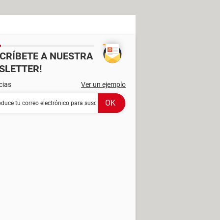
SCRÍBETE A NUESTRA
SLETTER!
cias
Ver un ejemplo