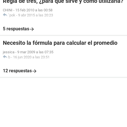
Regla de tres, ¿para qué sirve y cómo utilizarla?
CHINI
-
15 feb 2010 a las 00:58
`pok
-
9 abr 2015 a las 20:23
5 respuestas
Necesito la fórmula para calcular el promedio
jessica
-
9 mar 2009 a las 07:35
b
-
16 jun 2020 a las 23:51
12 respuestas