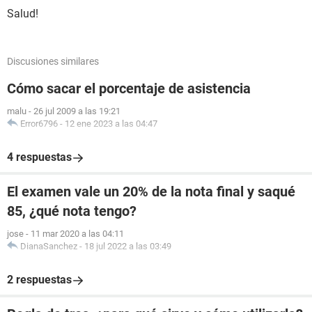
Salud!
Discusiones similares
Cómo sacar el porcentaje de asistencia
malu
-
26 jul 2009 a las 19:21
Error6796
-
12 ene 2023 a las 04:47
4 respuestas
El examen vale un 20% de la nota final y saqué
85, ¿qué nota tengo?
jose
-
11 mar 2020 a las 04:11
DianaSanchez
-
18 jul 2022 a las 03:49
2 respuestas