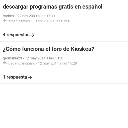
descargar programas gratis en español
caribex
-
22 nov 2009 a las 17:11
argenis reyes
-
13 abr 2016 a las 01:56
4 respuestas
¿Cómo funciona el foro de Kioskea?
germania23
-
12 may 2014 a las 13:01
usuario anónimo
-
12 may 2014 a las 15:29
1 respuesta