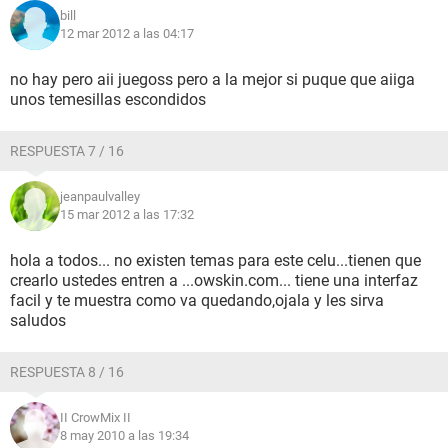
bill
12 mar 2012 a las 04:17
no hay pero aii juegoss pero a la mejor si puque que aiiga
unos temesillas escondidos
RESPUESTA 7 / 16
jeanpaulvalley
15 mar 2012 a las 17:32
hola a todos... no existen temas para este celu...tienen que
crearlo ustedes entren a ...owskin.com... tiene una interfaz
facil y te muestra como va quedando,ojala y les sirva
saludos
RESPUESTA 8 / 16
II CrowMix II
8 may 2010 a las 19:34