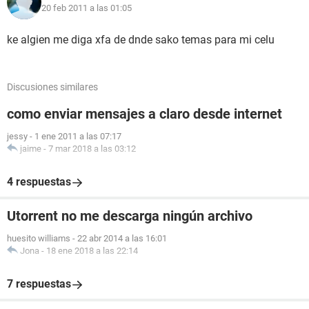
20 feb 2011 a las 01:05
ke algien me diga xfa de dnde sako temas para mi celu
Discusiones similares
como enviar mensajes a claro desde internet
jessy
-
1 ene 2011 a las 07:17
jaime
-
7 mar 2018 a las 03:12
4 respuestas
Utorrent no me descarga ningún archivo
huesito williams
-
22 abr 2014 a las 16:01
Jona
-
18 ene 2018 a las 22:14
7 respuestas