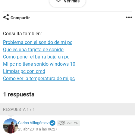
Ver más
desaparecio . por fa vor
escribir aqui o a mi mail monocarlos2@gmail.com .....
Compartir
Consulta también:
Problema con el sonido de mi pc
Que es una tarjeta de sonido
Como poner el barra baja en pc
Mi pc no tiene sonido windows 10
Limpiar pc con cmd
Como ver la temperatura de mi pc
1 respuesta
RESPUESTA 1 / 1
Carlos Villagómez
278.797
25 abr 2010 a las 06:27