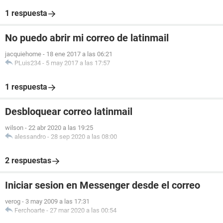
1 respuesta
No puedo abrir mi correo de latinmail
jacquiehome
-
18 ene 2017 a las 06:21
PLuis234
-
5 may 2017 a las 17:57
1 respuesta
Desbloquear correo latinmail
wilson
-
22 abr 2020 a las 19:25
alessandro
-
28 sep 2020 a las 08:00
2 respuestas
Iniciar sesion en Messenger desde el correo
verog
-
3 may 2009 a las 17:31
Ferchoarte
-
27 mar 2020 a las 00:54