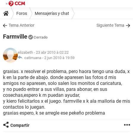
Foros
Mensajerías y chat
Tema Anterior
Siguiente Tema
Farmville
Cerrado
elizabeth
- 23 abr 2010 à 02:22
catirruana -
2 jun 2010 à 19:59
graxias. x resolver el problema, pero haora tengo una duda, x
k en la parte de abajo. donde aparesen las fotos d mis
amigos no aparesen, solo salen los monitos d caricatura,
y no puedo entrar a sus villas, para abonar, en sus
cosechas,espero k m puedan ayudar,
y kiero felicitarlos x el juego. farmville x k ala malloria de mis
contactos lo juegan.
graxias espero, k se arregle ese pekeño problema
Compartir