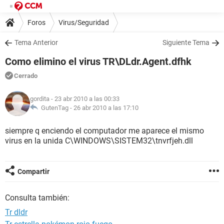
Foros
Virus/Seguridad
Tema Anterior
Siguiente Tema
Como elimino el virus TR\DLdr.Agent.dfhk
Cerrado
gordita
- 23 abr 2010 a las 00:33
GutenTag -
26 abr 2010 a las 17:10
siempre q enciendo el computador me aparece el mismo
virus en la unida C\WINDOWS\SISTEM32\tnvrfjeh.dll
Compartir
Consulta también:
Tr dldr