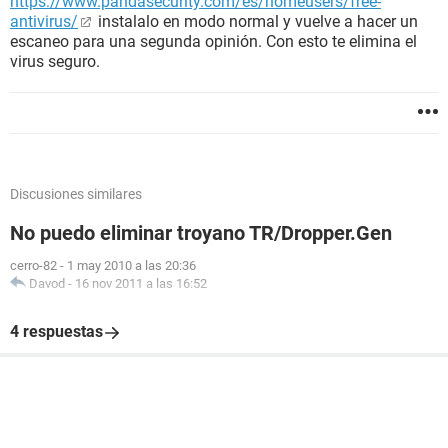
https://www.pandasecurity.com/es/homeusers/free-
antivirus/
instalalo en modo normal y vuelve a hacer un
escaneo para una segunda opinión. Con esto te elimina el
virus seguro.
Discusiones similares
No puedo eliminar troyano TR/Dropper.Gen
cerro-82
-
1 may 2010 a las 20:36
Davod
-
16 nov 2011 a las 16:52
4 respuestas