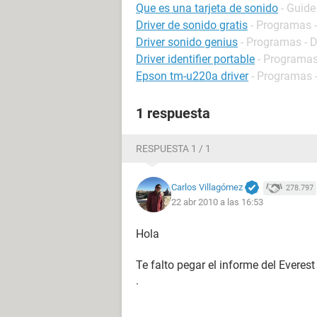
Que es una tarjeta de sonido
- Guide
Driver de sonido gratis
- Programas -
Driver sonido genius
- Programas - D
Driver identifier portable
- Programas 
Epson tm-u220a driver
- Programas -
1 respuesta
RESPUESTA 1 / 1
Carlos Villagómez
278.797
22 abr 2010 a las 16:53
Hola
Te falto pegar el informe del Everest
.