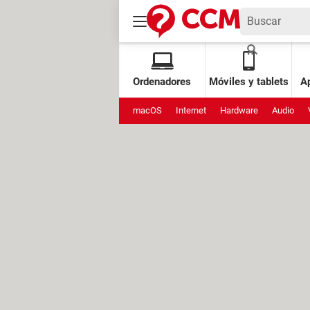
Ordenadores
Móviles y tablets
Ap
macOS
Internet
Hardware
Audio