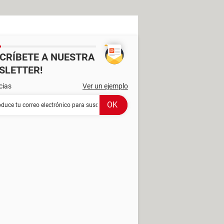
SCRÍBETE A NUESTRA
SLETTER!
cias
Ver un ejemplo