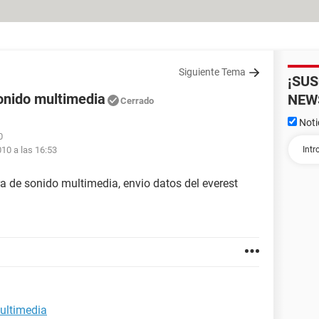
Siguiente Tema
¡SU
sonido multimedia
NEW
Cerrado
Noti
0
010 a las 16:53
ora de sonido multimedia, envio datos del everest
multimedia