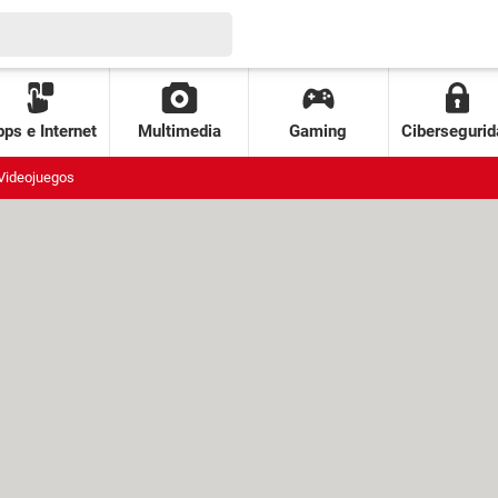
ps e Internet
Multimedia
Gaming
Cibersegurid
Videojuegos