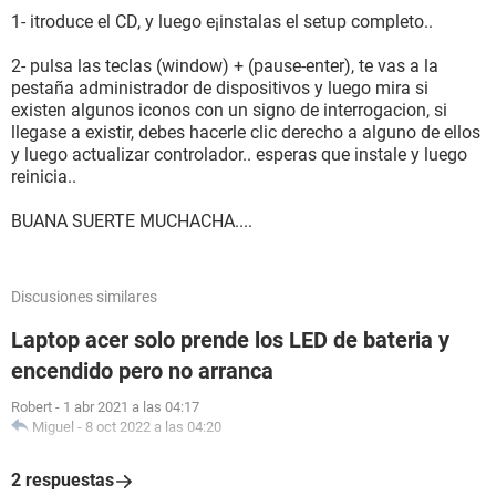
1- itroduce el CD, y luego e¡instalas el setup completo..
2- pulsa las teclas (window) + (pause-enter), te vas a la
pestaña administrador de dispositivos y luego mira si
existen algunos iconos con un signo de interrogacion, si
llegase a existir, debes hacerle clic derecho a alguno de ellos
y luego actualizar controlador.. esperas que instale y luego
reinicia..
BUANA SUERTE MUCHACHA....
Discusiones similares
Laptop acer solo prende los LED de bateria y
encendido pero no arranca
Robert
-
1 abr 2021 a las 04:17
Miguel
-
8 oct 2022 a las 04:20
2 respuestas