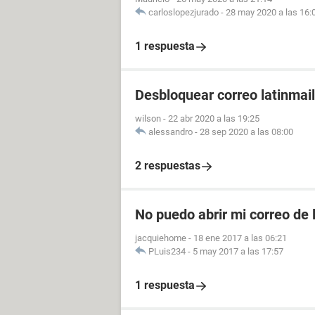
carloslopezjurado
-
28 may 2020 a las 16:
1 respuesta
Desbloquear correo latinmail
wilson
-
22 abr 2020 a las 19:25
alessandro
-
28 sep 2020 a las 08:00
2 respuestas
No puedo abrir mi correo de 
jacquiehome
-
18 ene 2017 a las 06:21
PLuis234
-
5 may 2017 a las 17:57
1 respuesta