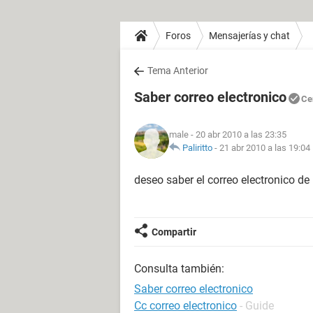
Foros
Mensajerías y chat
Tema Anterior
Saber correo electronico
Ce
male
- 20 abr 2010 a las 23:35
Paliritto
-
21 abr 2010 a las 19:04
deseo saber el correo electronico d
Compartir
Consulta también:
Saber correo electronico
Cc correo electronico
- Guide