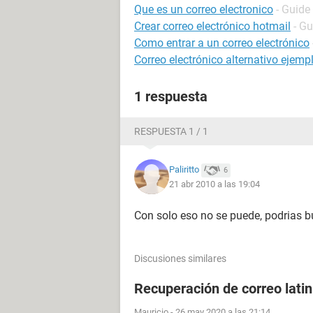
Que es un correo electronico
- Guide
Crear correo electrónico hotmail
- Gu
Como entrar a un correo electrónico
Correo electrónico alternativo ejemp
1 respuesta
RESPUESTA 1 / 1
Paliritto
6
21 abr 2010 a las 19:04
Con solo eso no se puede, podrias bu
Discusiones similares
Recuperación de correo lati
Mauricio
-
26 may 2020 a las 21:14