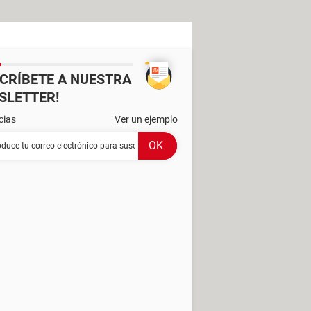
SCRÍBETE A NUESTRA
SLETTER!
cias
Ver un ejemplo