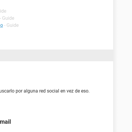
ide
- Guide
lo
- Guide
scarlo por alguna red social en vez de eso.
nmail