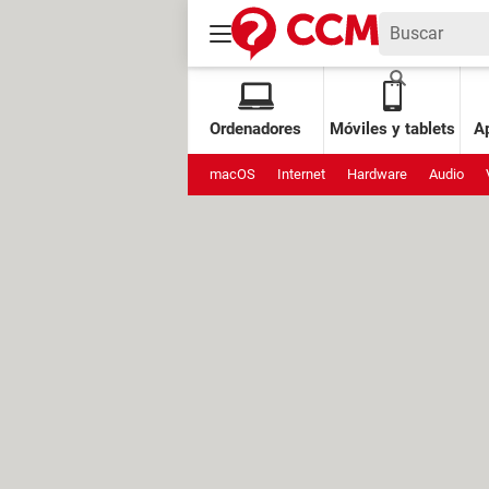
Ordenadores
Móviles y tablets
Ap
macOS
Internet
Hardware
Audio