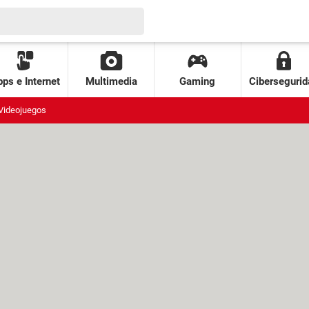
ps e Internet
Multimedia
Gaming
Cibersegurid
Videojuegos