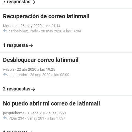
7 respuestas
Recuperación de correo latinmail
Mauricio
-
26 may 2020 a las 21:14
carloslopezjurado
-
28 may 2020 a las 16:04
1 respuesta
Desbloquear correo latinmail
wilson
-
22 abr 2020 a las 19:25
alessandro
-
28 sep 2020 a las 08:00
2 respuestas
No puedo abrir mi correo de latinmail
jacquiehome
-
18 ene 2017 a las 06:21
PLuis234
-
5 may 2017 a las 17:57