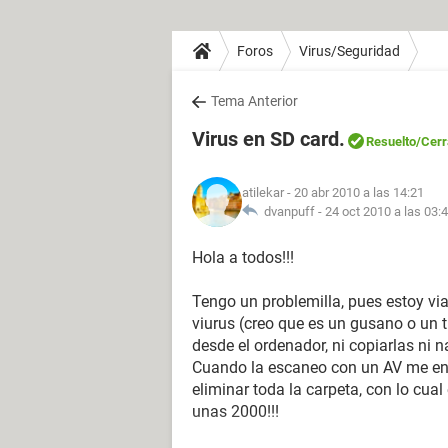
Foros
Virus/Seguridad
Tema Anterior
Virus en SD card.
Resuelto
/Cer
atilekar
- 20 abr 2010 a las 14:21
dvanpuff -
24 oct 2010 a las 03:
Hola a todos!!!
Tengo un problemilla, pues estoy via
viurus (creo que es un gusano o un 
desde el ordenador, ni copiarlas ni 
Cuando la escaneo con un AV me encu
eliminar toda la carpeta, con lo cual
unas 2000!!!