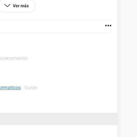
sisimas gracias en adelanto!!!!
Ver más
los virus.
macenamiento
formaticos
- Guide