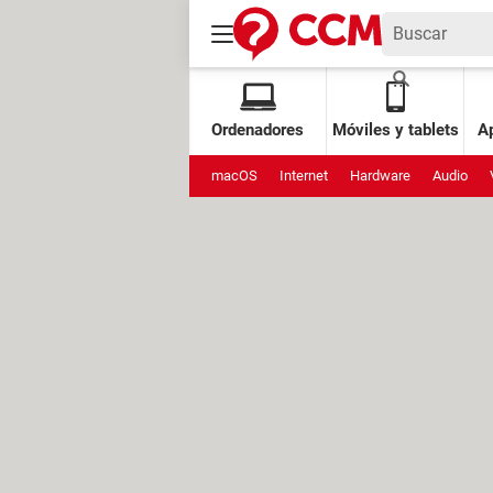
Ordenadores
Móviles y tablets
Ap
macOS
Internet
Hardware
Audio