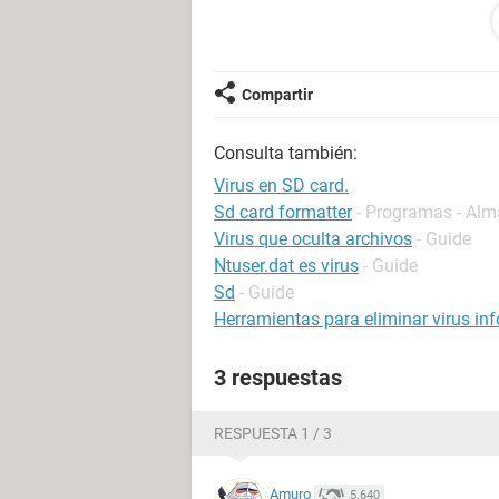
Alguien me puede ayudar????Muchisi
Una negada de la informatica q odia 
Compartir
Consulta también:
Virus en SD card.
Sd card formatter
- Programas - Al
Virus que oculta archivos
- Guide
Ntuser.dat es virus
- Guide
Sd
- Guide
Herramientas para eliminar virus in
3 respuestas
RESPUESTA 1 / 3
Amuro
5.640