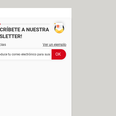
SCRÍBETE A NUESTRA
SLETTER!
cias
Ver un ejemplo