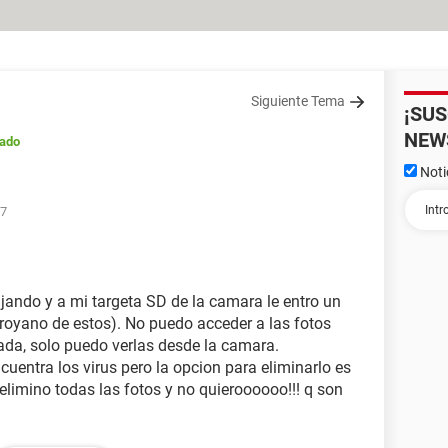
Siguiente Tema
¡SU
NEW
rado
Noti
47
jando y a mi targeta SD de la camara le entro un
troyano de estos). No puedo acceder a las fotos
nada, solo puedo verlas desde la camara.
entra los virus pero la opcion para eliminarlo es
 elimino todas las fotos y no quieroooooo!!! q son