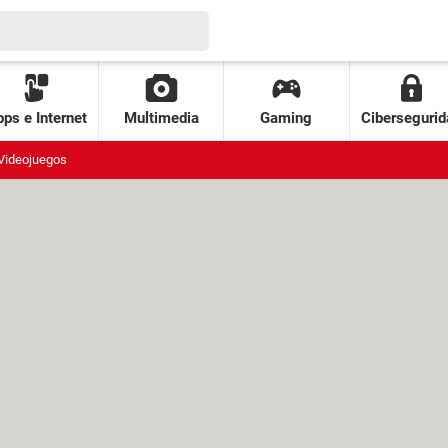
ps e Internet
Multimedia
Gaming
Cibersegurid
Videojuegos