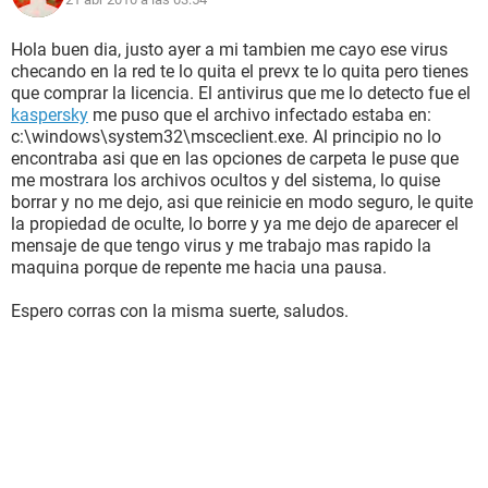
nod32 y me dijo que habia enkontrado algo pero que no se
podia hacer nada porque estaba en la memoria operativa y
el nombre del troyano o gusano era win32/vBbot.aq.
Hola buen dia, justo ayer a mi tambien me cayo ese virus
checando en la red te lo quita el prevx te lo quita pero tienes
Tengo dos Hipotesis.
que comprar la licencia. El antivirus que me lo detecto fue el
kaspersky
me puso que el archivo infectado estaba en:
1.- Podria ser que mi programa Ciber Boss 4.5 Este
c:\windows\system32\msceclient.exe. Al principio no lo
ocacionando esto
encontraba asi que en las opciones de carpeta le puse que
2.- Podria Ser que mi antivirus nod32 ya no este
me mostrara los archivos ocultos y del sistema, lo quise
funcionando bien y se este colando por ahi el virus
borrar y no me dejo, asi que reinicie en modo seguro, le quite
la propiedad de oculte, lo borre y ya me dejo de aparecer el
mensaje de que tengo virus y me trabajo mas rapido la
Observacion:
maquina porque de repente me hacia una pausa.
Dije que restaure 17 maquinas porque solo una, no esta
dada de alta en el ciberboss, osea no la trabajo con el ciber
Espero corras con la misma suerte, saludos.
boss, pero aun asi si esta en Red. Y esa maquina fue la
unica que no se infecto y trabajaba muy correctamente
Estoy muy desesperado Ojala y me ayudasen
Con algunas opciones para solucionar ese problema
Gracias