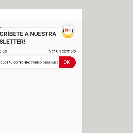
SCRÍBETE A NUESTRA
SLETTER!
cias
Ver un ejemplo