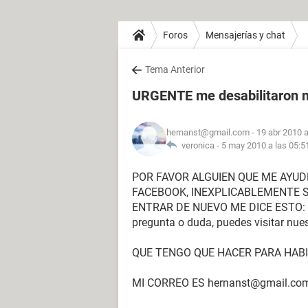
Foros
Mensajerías y chat
Tema Anterior
URGENTE me desabilitaron m
hernanst@gmail.com
- 19 abr 2010 a
veronica -
5 may 2010 a las 05:5
POR FAVOR ALGUIEN QUE ME AYUDE
FACEBOOK, INEXPLICABLEMENTE S
ENTRAR DE NUEVO ME DICE ESTO: Tu 
pregunta o duda, puedes visitar nue
QUE TENGO QUE HACER PARA HABIL
MI CORREO ES hernanst@gmail.co