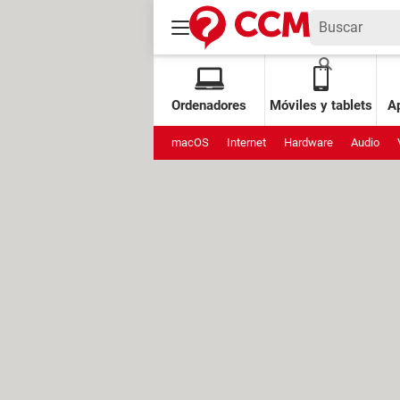
Ordenadores
Móviles y tablets
Ap
macOS
Internet
Hardware
Audio