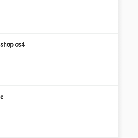
oshop cs4
ac