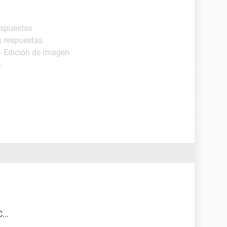
espuestas
s respuestas
- Edición de imagen
e
...