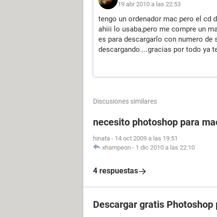
19 abr 2010 a las 22:53
tengo un ordenador mac pero el cd d
ahiii lo usaba,pero me compre un ma
es para descargarlo con numero de ser
descargando....gracias por todo ya t
Discusiones similares
necesito photoshop para ma
hinata
-
14 oct 2009 a las 19:51
xhampeon
-
1 dic 2010 a las 22:10
4 respuestas
Descargar gratis Photoshop 