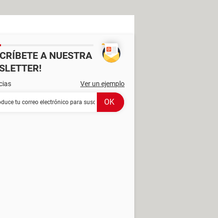
SCRÍBETE A NUESTRA
SLETTER!
cias
Ver un ejemplo