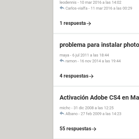
leodennis
-
10 mar 2016 a las 14:02
Carlos-vialfa
-
11 mar 2016 a las 00:29
1 respuesta
problema para instalar phot
maya
-
6 jul 2011 a las 18:44
ramon
-
16 nov 2014 a las 19:44
4 respuestas
Activación Adobe CS4 en M
michc
-
31 dic 2008 a las 12:25
Albano
-
27 feb 2009 a las 14:23
55 respuestas