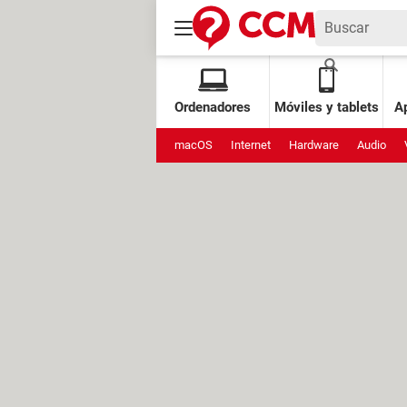
Ordenadores
Móviles y tablets
Ap
macOS
Internet
Hardware
Audio