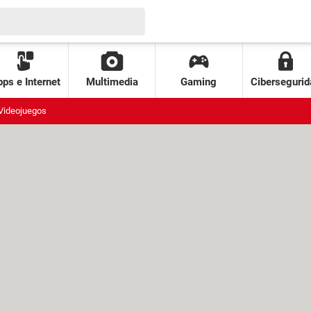
ps e Internet
Multimedia
Gaming
Cibersegurid
Videojuegos