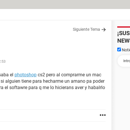
Siguiente Tema
¡SU
NEW
Noti
2:53
saba el
photoshop
cs2 pero al comprarme un mac
ue si alguien tiene para hecharme un amano pa poder
ra el softawre para q me lo hicierans aver y habalrlo