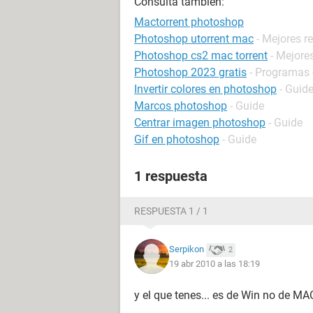
Consulta también:
Mactorrent photoshop
Photoshop utorrent mac
- Mejores r
Photoshop cs2 mac torrent
- Mejore
Photoshop 2023 gratis
- Programas 
Invertir colores en photoshop
- Guid
Marcos photoshop
- Guide
Centrar imagen photoshop
- Guide
Gif en photoshop
- Guide
1 respuesta
RESPUESTA 1 / 1
Serpikon
2
19 abr 2010 a las 18:19
y el que tenes... es de Win no de MAC