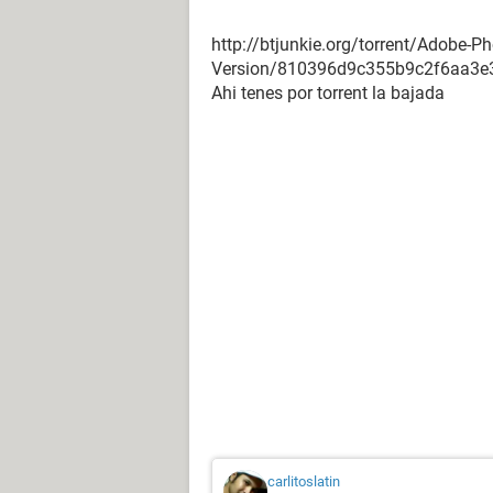
http://btjunkie.org/torrent/Adobe-
Version/810396d9c355b9c2f6aa3e
Ahi tenes por torrent la bajada
carlitoslatin