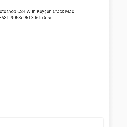
Photoshop-CS4-With-Keygen-Crack-Mac-
363fb9053e9513d6fc0c6c