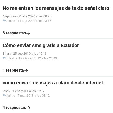
No me entran los mensajes de texto señal claro
Alejandra
-
21 abr 2020 a las 00:25
Luisa
-
11 sep 2020 a las 23:16
3 respuestas
Cómo enviar sms gratis a Ecuador
Ethan
-
25 ago 2010 a las 19:13
HeyFranks
-
6 sep 2012 a las 22:49
1 respuesta
como enviar mensajes a claro desde internet
jessy
-
1 ene 2011 a las 07:17
jaime
-
7 mar 2018 a las 03:12
4 respuestas