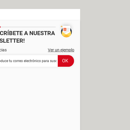
SCRÍBETE A NUESTRA
SLETTER!
cias
Ver un ejemplo