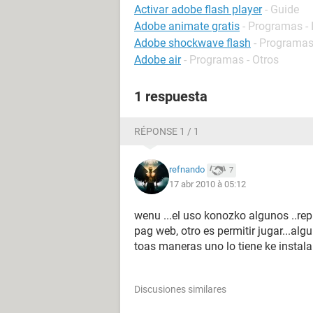
Activar adobe flash player
- Guide
Adobe animate gratis
- Programas - 
Adobe shockwave flash
- Programas
Adobe air
- Programas - Otros
1 respuesta
RÉPONSE 1 / 1
refnando
7
17 abr 2010 à 05:12
wenu ...el uso konozko algunos ..rep
pag web, otro es permitir jugar...algu
toas maneras uno lo tiene ke instala
Discusiones similares