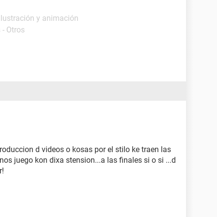
Ilustración y animación
 - Otros
roduccion d videos o kosas por el stilo ke traen las
nos juego kon dixa stension...a las finales si o si ...d
r!