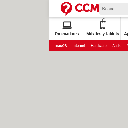
Ordenadores
Móviles y tablets
Ap
macOS
Internet
Hardware
Audio