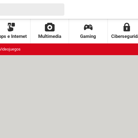
ps e Internet
Multimedia
Gaming
Cibersegurid
Videojuegos