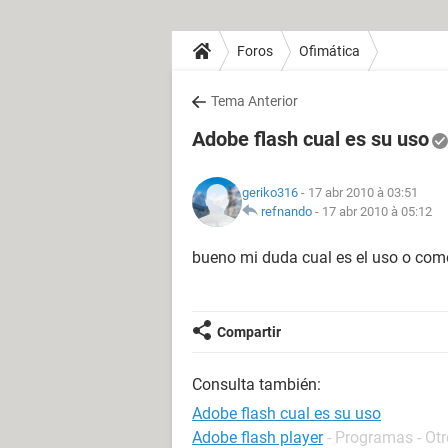
Foros
Ofimática
Tema Anterior
Adobe flash cual es su uso
geriko316
- 17 abr 2010 à 03:51
refnando
-
17 abr 2010 à 05:12
bueno mi duda cual es el uso o como 
Compartir
Consulta también:
Adobe flash cual es su uso
Adobe flash player
- Programas - Ot