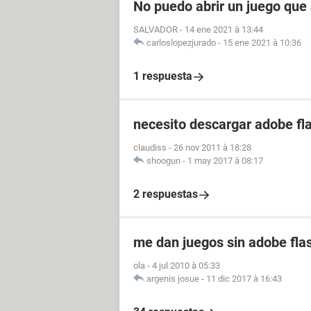
No puedo abrir un juego que
SALVADOR
-
14 ene 2021 à 13:44
carloslopezjurado
-
15 ene 2021 à 10:36
1 respuesta
necesito descargar adobe fla
claudiss
-
26 nov 2011 à 18:28
shoogun
-
1 may 2017 à 08:17
2 respuestas
me dan juegos sin adobe fla
ola
-
4 jul 2010 à 05:33
argenis josue
-
11 dic 2017 à 16:43