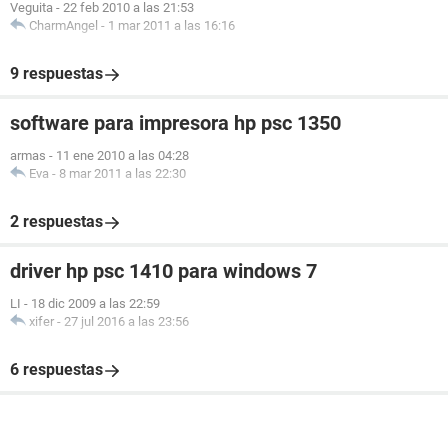
Veguita
-
22 feb 2010 a las 21:53
CharmAngel
-
1 mar 2011 a las 16:16
9 respuestas
software para impresora hp psc 1350
armas
-
11 ene 2010 a las 04:28
Eva
-
8 mar 2011 a las 22:30
2 respuestas
driver hp psc 1410 para windows 7
LI
-
18 dic 2009 a las 22:59
xifer
-
27 jul 2016 a las 23:56
6 respuestas