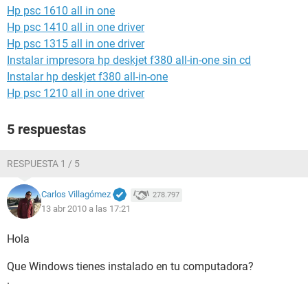
Hp psc 1610 all in one
Hp psc 1410 all in one driver
Hp psc 1315 all in one driver
Instalar impresora hp deskjet f380 all-in-one sin cd
Instalar hp deskjet f380 all-in-one
Hp psc 1210 all in one driver
5 respuestas
RESPUESTA 1 / 5
Carlos Villagómez
278.797
13 abr 2010 a las 17:21
Hola
Que Windows tienes instalado en tu computadora?
.