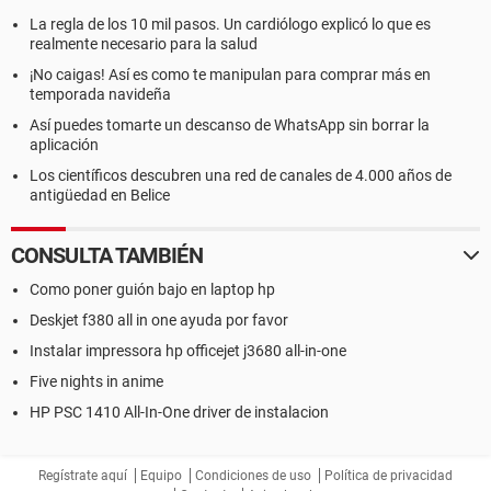
La regla de los 10 mil pasos. Un cardiólogo explicó lo que es
realmente necesario para la salud
¡No caigas! Así es como te manipulan para comprar más en
temporada navideña
Así puedes tomarte un descanso de WhatsApp sin borrar la
aplicación
Los científicos descubren una red de canales de 4.000 años de
antigüedad en Belice
CONSULTA TAMBIÉN
Como poner guión bajo en laptop hp
Deskjet f380 all in one ayuda por favor
Instalar impressora hp officejet j3680 all-in-one
Five nights in anime
HP PSC 1410 All-In-One driver de instalacion
Regístrate aquí
Equipo
Condiciones de uso
Política de privacidad