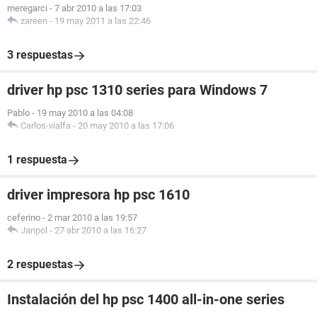
meregarci
-
7 abr 2010 a las 17:03
zareen
-
19 may 2011 a las 22:46
3 respuestas
driver hp psc 1310 series para Windows 7
Pablo
-
19 may 2010 a las 04:08
Carlos-vialfa
-
20 may 2010 a las 17:06
1 respuesta
driver impresora hp psc 1610
ceferino
-
2 mar 2010 a las 19:57
Janpol
-
27 abr 2010 a las 16:27
2 respuestas
Instalación del hp psc 1400 all-in-one series