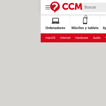
Ordenadores
Móviles y tablets
Ap
macOS
Internet
Hardware
Audio