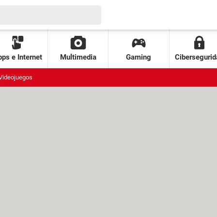
ps e Internet
Multimedia
Gaming
Cibersegurid
Videojuegos