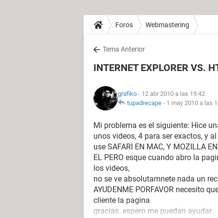
Foros
Webmastering
Tema Anterior
INTERNET EXPLORER VS. H
grafiko
- 12 abr 2010 a las 19:42
tupadrecape
-
1 may 2010 a las 1
Mi problema es el siguiente: Hice u
unos videos, 4 para ser exactos, y al
use SAFARI EN MAC, Y MOZILLA EN P
EL PERO esque cuando abro la pagi
los videos,
no se ve absolutamnete nada un rec
AYUDENME PORFAVOR necesito que se 
cliente la pagina
gracias. espero me puedan ayudar.