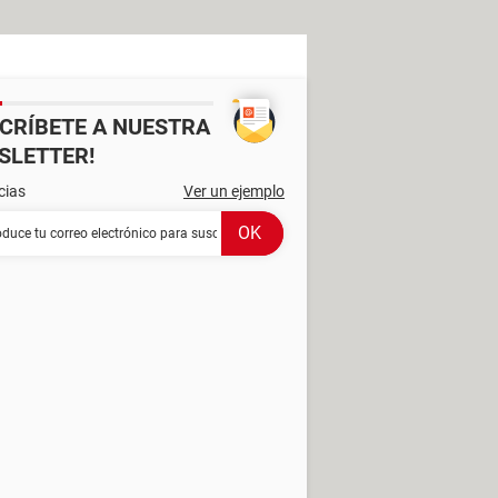
SCRÍBETE A NUESTRA
SLETTER!
cias
Ver un ejemplo