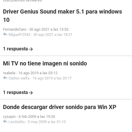
Discusiones similares
Driver Genius Sound maker 5.1 para windows
10
FernandoCaro
-
30 ago 2021 a las 13:53
MiguelY2542
-
30 ago 2021 a las 18:21
1 respuesta
Mi TV no tiene imagen ni sonido
Isabela
-
16 ago 2019 a las 03:12
Carlos-vialfa
-
16 ago 2019 a las 20:17
1 respuesta
Donde descargar driver sonido para Win XP
cysayin
-
6 feb 2009 a las 19:26
LeoGatito
-
5 may 2009 a las 01:10