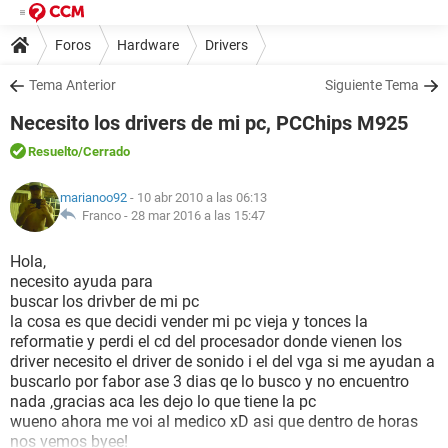
Foros
Hardware
Drivers
Tema Anterior
Siguiente Tema
Necesito los drivers de mi pc, PCChips M925
Resuelto
/Cerrado
marianoo92
- 10 abr 2010 a las 06:13
Franco -
28 mar 2016 a las 15:47
Hola,
necesito ayuda para
buscar los drivber de mi pc
la cosa es que decidi vender mi pc vieja y tonces la
reformatie y perdi el cd del procesador donde vienen los
driver necesito el driver de sonido i el del vga si me ayudan a
buscarlo por fabor ase 3 dias qe lo busco y no encuentro
nada ,gracias aca les dejo lo que tiene la pc
wueno ahora me voi al medico xD asi que dentro de horas
nos vemos byee!