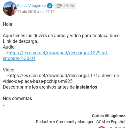
Monitor:
Carlos Villagómez
278.797
Tarjeta gráfica NVIDIA GeForce FX 5200 (128 MB)
11 abr 2010 a las 06:14
Acelerador 3D nVIDIA GeForce FX 5200
Monitor Monitor Plug and Play [NoDB] (190316843009)
Hola
Multimedia:
Aquí tienes los drivers de audio y video para tu placa base
Tarjeta de sonido VIA AC'97 Enhanced Audio Controller
Link de descarga...
Audio:
Almacenamiento:
--->
https://es.ccm.net/download/descargar-1279-url-
Disquetera de 3 1/2 Unidad de disquete
snooper-2-30-01
Disco duro WDC WD800BB-00FJA0
Lector óptico SAMSUNG CD-ROM SC-152A (52x CD-ROM)
Video:
--->https://es.ccm.net/download/descargar-1715-driver-de-
Particiones:
video-de-placa-base-pcchips-m925
C: (NTFS) 38154 MB (34901 MB libre)
Descomprime los archivos antes de
instalarlos
D: (NTFS) 38154 MB (6500 MB libre)
Nos comentas
Dispositivos de entrada:
.
Teclado Teclado estándar de 101/102 teclas o Microsoft
Natural PS/2 Keyboard
Ratón Mouse compatible con HID
Carlos Villagómez
Redactor y Community Manager - CCM en Español
Red: