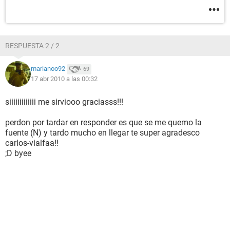
Boot, EDD, BBS
Standards soportados DMI, APM, ACPI, ESCD, PnP
Posibilidades de expansión ISA, PCI, AGP, USB
[ Sistema ]
RESPUESTA 2 / 2
Propiedades del Sistema:
marianoo92
69
Fabricante ECS
17 abr 2010 a las 00:32
Producto M925
Versión 1.0
siiiiiiiiiiiii me sirviooo graciasss!!!
Número de serie 00000000
Tipo de arranque Sonido del modem
perdon por tardar en responder es que se me quemo la
fuente (N) y tardo mucho en llegar te super agradesco
[ Placa base ]
carlos-vialfaa!!
;D byee
Propiedades de la Placa Base:
Fabricante ECS
Producto M925
Versión 1.0
Número de serie 00000000