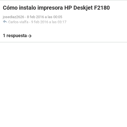
Cómo instalo impresora HP Deskjet F2180
josediaz2626
-
8 feb 2016 a las 00:05
Carlos-vialfa
-
9 feb 2016 a las 03:17
1 respuesta