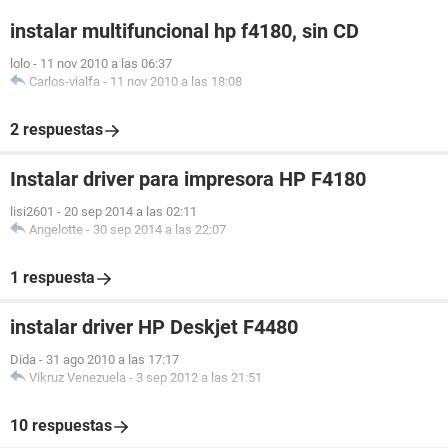
instalar multifuncional hp f4180, sin CD
lolo
-
11 nov 2010 a las 06:37
Carlos-vialfa
-
11 nov 2010 a las 18:08
2 respuestas
Instalar driver para impresora HP F4180
lisi2601
-
20 sep 2014 a las 02:11
Angelotte
-
30 sep 2014 a las 22:07
1 respuesta
instalar driver HP Deskjet F4480
Dida
-
31 ago 2010 a las 17:17
Vikruz Venezuela
-
3 sep 2012 a las 21:51
10 respuestas