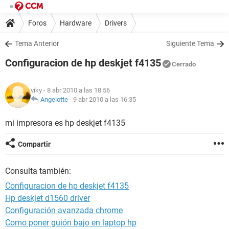
Foros
Hardware
Drivers
Tema Anterior
Siguiente Tema
Configuracion de hp deskjet f4135
Cerrado
viky
- 8 abr 2010 a las 18:56
Angelotte
-
9 abr 2010 a las 16:35
mi impresora es hp deskjet f4135
Compartir
Consulta también:
Configuracion de hp deskjet f4135
Hp deskjet d1560 driver
Configuración avanzada chrome
Como poner guión bajo en laptop hp