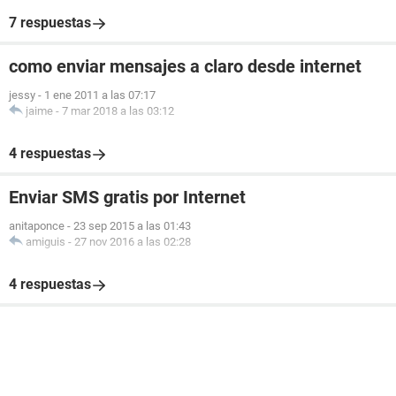
7 respuestas
como enviar mensajes a claro desde internet
jessy
-
1 ene 2011 a las 07:17
jaime
-
7 mar 2018 a las 03:12
4 respuestas
Enviar SMS gratis por Internet
anitaponce
-
23 sep 2015 a las 01:43
amiguis
-
27 nov 2016 a las 02:28
4 respuestas