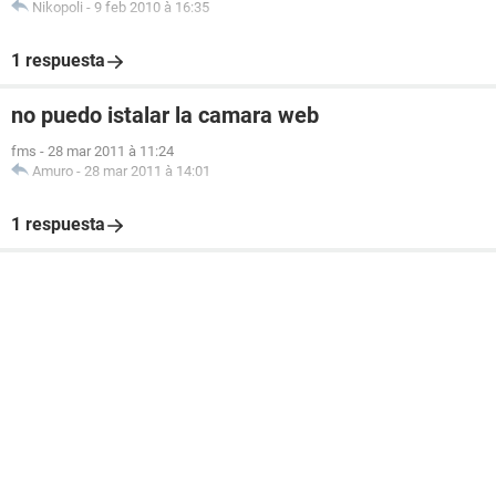
Nikopoli
-
9 feb 2010 à 16:35
1 respuesta
no puedo istalar la camara web
fms
-
28 mar 2011 à 11:24
Amuro
-
28 mar 2011 à 14:01
1 respuesta