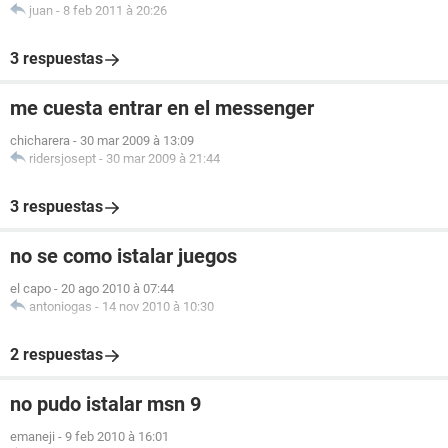
juan
-
8 feb 2011 à 20:26
3 respuestas
me cuesta entrar en el messenger
chicharera
-
30 mar 2009 à 13:09
ridersjosept
-
30 mar 2009 à 21:44
3 respuestas
no se como istalar juegos
el capo
-
20 ago 2010 à 07:44
antoniogas
-
14 nov 2010 à 10:30
2 respuestas
no pudo istalar msn 9
emaneji
-
9 feb 2010 à 16:01