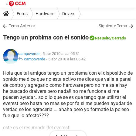
Foros
Hardware
Drivers
Tema Anterior
Siguiente Tema
Tengo un problma con el sonido
Resuelto
/Cerrado
campoverde
- 5 abr 2010 a las 05:31
campoverde
-
5 abr 2010 a las 06:42
Hola que tal amigos tengo un problema con el dispositivo de
sonido me dice que no esta activo me dice que valla a panel
de contro y agregarlo como hardware pero no me sale hay
he buscado draivers pero nada!! no me funciona si me
pueden ayudar.. solo lo que se es que tengo que utilizar el
everest pero hasta no mas se por fa si me pueden ayudar de
verdad se los agraceria ... ahaha pero yo formatie la pc eso
fue que lo afecto????
este es el resumnde del everest:
--------[ Resumen ]------------------------------------------------------------------------------