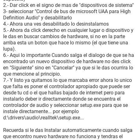
RPM, SATA-II)
2.- Dar click en el signo de mas de "dispositivos de sistema"
Disco óptico ATAPI DVD A DH20A4P (DVD+R9:8x, DVD-
3- seleccionar "Control de bus de microsoft UAA para High
R9:8x, DVD+RW:20x/8x, DVD-RW:20x/6x, DVD-RAM:12x,
Definition Audio" y desabilitarlo
DVD-ROM:16x, CD:48x/32x/48x DVD+RW/DVD-RW/DVD-
4.- Ahora una ves desabilitado lo desinstalamos
RAM)
5.- Ahora da click derecho en cualquier lugar o dispositivo y
Estado SMART de los discos rígidos OK
le das en buscar cambios de hardware, si no en la parte
arriba esta un boton que hace lo mismo (el que tiene una
Particiones:
lupa).
C: (NTFS) [ TRIAL VERSION ]
6.- Aqui lo importante Cuando salga el dialogo de que se ha
Tamaño total [ TRIAL VERSION ]
encontrado un nuevo dispositivo de hardware no des click
en "Siguiente" sino en "Cancelar" ya que si le das ocurrira lo
Dispositivos de entrada:
que mencione al principio.
Teclado Teclado estándar de 101/102 teclas o Microsoft
7.- Y listo ya quitamos lo que marcaba error ahora lo unico
Natural PS/2 Keyboard
que falta es poner el controlador apropiado que puede ser
Mouse Mouse PS/2 de Microsoft
desde tu cd o el que hallas bajado de internet pero para
instalarlo deber ir directamente donde se encuentra el
Red:
controlador de audio y seleccionar setup.exe para que se
Dirección IP primaria [ TRIAL VERSION ]
instale directamente... por ejemplo
Dirección MAC primaria 00-19-66-64-0F-ED
d:\drivers\audio\realltek\setup.exe...
Placa de red Realtek RTL8139/810x Family Fast Ethernet
NIC (192. [ TRIAL VERSION ])
Recuerda si le das Instalar automaticamente cuando salga
que encontro nuevo hardware no funciona y tendras el