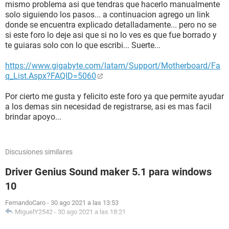
Periféricos:
mismo problema asi que tendras que hacerlo manualmente
Controlador infrarojo Puerto de infrarrojos
solo siguiendo los pasos... a continuacion agrego un link
Controlador USB1 Intel 82801GB ICH7 - USB Universal Host
donde se encuentra explicado detalladamente... pero no se
Controller [A-1]
si este foro lo deje asi que si no lo ves es que fue borrado y
Controlador USB1 Intel 82801GB ICH7 - USB Universal Host
te guiaras solo con lo que escribi... Suerte...
Controller [A-1]
Controlador USB1 Intel 82801GB ICH7 - USB Universal Host
https://www.gigabyte.com/latam/Support/Motherboard/Fa
Controller [A-1]
q_List.Aspx?FAQID=5060
Controlador USB1 Intel 82801GB ICH7 - USB Universal Host
Controller [A-1]
Por cierto me gusta y felicito este foro ya que permite ayudar
Controlador USB2 Intel 82801GB ICH7 - Enhanced USB2
a los demas sin necesidad de registrarse, asi es mas facil
Controller [A-1]
brindar apoyo...
DMI:
DMI Fabricante del BIOS American Megatrends Inc.
Discusiones similares
DMI Versión del BIOS P1.20
DMI Fabricante del sistema To Be Filled By O.E.M.
Driver Genius Sound maker 5.1 para windows
DMI Nombre del sistema To Be Filled By O.E.M.
10
DMI Versión del sistema To Be Filled By O.E.M.
DMI Número de serie del sistema [ TRIAL VERSION ]
FernandoCaro
-
30 ago 2021 a las 13:53
DMI UUID del sistema [ TRIAL VERSION ]
MiguelY2542
-
30 ago 2021 a las 18:21
DMI Fabricante del motherboard