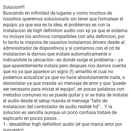
DDR2 SDRAM (5-5-5-15 @ 333 MHz) (4-4-4-12 @ 266 MHz)
(3-3-3-9 @ 200 MHz)
Solucion!!!
DIMM3: SuperTalent SUPERTALENT02 [ TRIAL VERSION ]
Buscando en infinidad de lugares y como muchos de
Tipo de BIOS AMI (12/10/07)
nosotros queremos solucionarlo sin tener que formatear el
Puerto de comunicación Puerto de comunicaciones (COM1)
equipo, ya que esa es la idea, el problemas es con la
Puerto de comunicación Puerto de impresora ECP (LPT1)
instalacion de high definition audio con xp ya que el sistema
no incluye los archivos compatibles con alta definicion, por
Monitor:
lo tanto la mayoria de usuarios instalamos drivers desde al
Placa de video Radeon X1550 64-bit Secondary (512 MB)
administrador de dispositivos y si contamos con el cd de
Placa de video Radeon X1550 64-bit (512 MB)
instalacion le damos que instale automaticamente o
Aceleradora 3D ATI Radeon X1550 (RV505)
indicandole la ubicación---es donde surge el problema--- ya
Monitor EnVision G19LWk [19" LCD] (J7677VA000024)
que aparentemente instala pero despues nos damos cuenta
que no ya que aparece un signo (!) amarillo el cual no
Multimedia:
podemos actualizar ya que no hace absolutamente nada, o
Placa de sonido Realtek ALC662 @ Intel 82801GB ICH7 -
desisntalar ya que manda un mensaje de error y que "puede
High Definition Audio Controller [A-1]
ser necesario para iniciar el equipo", en pocas palabras con
metodos comunes no se puede quitar y si se trata de instalar
Almacenamiento:
el audio desde el setup manda el mensaje "fallo de
Controlador IDE Intel(R) 82801G (ICH7 Family) Ultra ATA
instalacion del controlador de audio realtek hd"... Y la
Storage Controllers - 27DF
solucion es sencilla aunque un poco confusa tratare de
Controlador IDE Intel(R) 82801GB/GR/GH (ICH7 Family)
esplicarlo en pocos pasos...
Serial ATA Storage Controller - 27C0
1.- desabilitar high definition audio (el que marca error por
Disco rígido Hitachi HDS721616PLA380 (160 GB, 7200
supuesto)