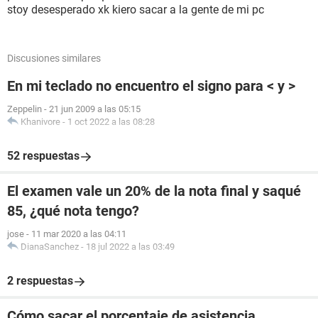
stoy desesperado xk kiero sacar a la gente de mi pc
Discusiones similares
En mi teclado no encuentro el signo para < y >
Zeppelin
-
21 jun 2009 a las 05:15
Khanivore
-
1 oct 2022 a las 08:28
52 respuestas
El examen vale un 20% de la nota final y saqué
85, ¿qué nota tengo?
jose
-
11 mar 2020 a las 04:11
DianaSanchez
-
18 jul 2022 a las 03:49
2 respuestas
Cómo sacar el porcentaje de asistencia