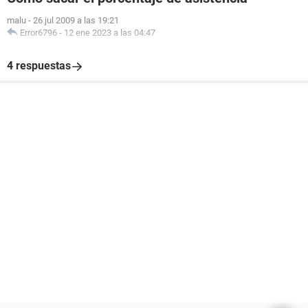
malu
-
26 jul 2009 a las 19:21
Error6796
-
12 ene 2023 a las 04:47
4 respuestas