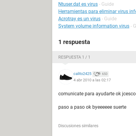
Ntuser.dat es virus
- Guide
Herramientas para eliminar virus in
Acrotray es un virus
- Guide
System volume information virus
- 
1 respuesta
RESPUESTA 1 / 1
calito2425
650
4 abr 2010 a las 02:17
comunicate para ayudarte ok jcesc
paso a paso ok byeeeeee suerte
Discusiones similares