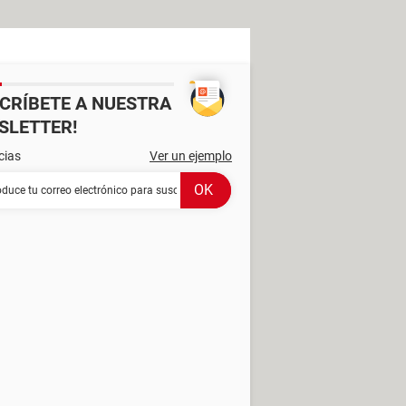
SCRÍBETE A NUESTRA
SLETTER!
cias
Ver un ejemplo