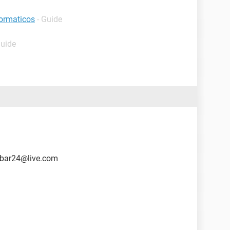
formaticos
- Guide
Guide
obar24@live.com