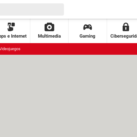
ps e Internet
Multimedia
Gaming
Cibersegurid
Videojuegos