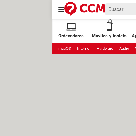
Ordenadores
Móviles y tablets
Ap
macOS
Internet
Hardware
Audio