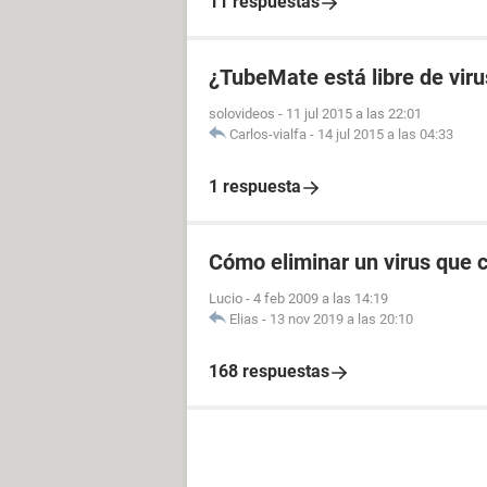
11 respuestas
¿TubeMate está libre de viru
solovideos
-
11 jul 2015 a las 22:01
Carlos-vialfa
-
14 jul 2015 a las 04:33
1 respuesta
Cómo eliminar un virus que 
Lucio
-
4 feb 2009 a las 14:19
Elias
-
13 nov 2019 a las 20:10
168 respuestas