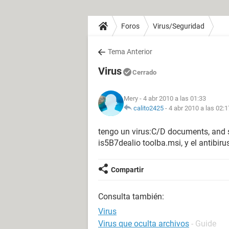
Foros
Virus/Seguridad
Tema Anterior
Virus
Cerrado
Mery
- 4 abr 2010 a las 01:33
calito2425
-
4 abr 2010 a las 02:1
tengo un virus:C/D documents, and 
is5B7dealio toolba.msi, y el antibiru
Compartir
Consulta también:
Virus
Virus que oculta archivos
- Guide