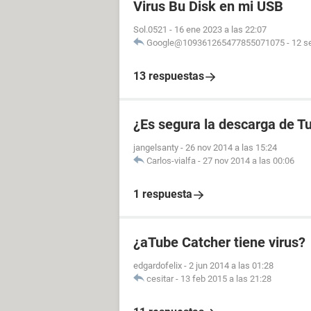
Virus Bu Disk en mi USB
Sol.0521
-
16 ene 2023 a las 22:07
Google@109361265477855071075
-
12 s
13 respuestas
¿Es segura la descarga de 
jangelsanty
-
26 nov 2014 a las 15:24
Carlos-vialfa
-
27 nov 2014 a las 00:06
1 respuesta
¿aTube Catcher tiene virus?
edgardofelix
-
2 jun 2014 a las 01:28
cesitar
-
13 feb 2015 a las 21:28