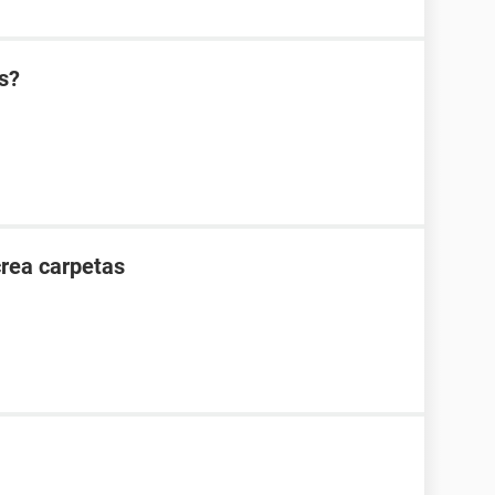
s?
crea carpetas