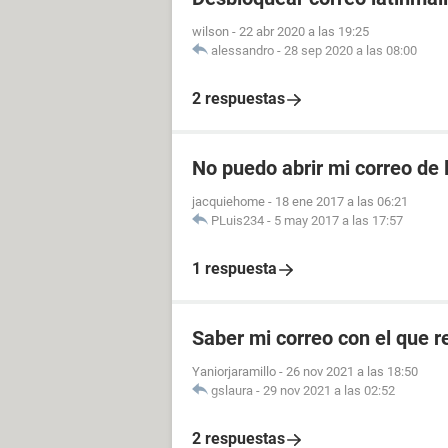
wilson
-
22 abr 2020 a las 19:25
alessandro
-
28 sep 2020 a las 08:00
2 respuestas
No puedo abrir mi correo de 
jacquiehome
-
18 ene 2017 a las 06:21
PLuis234
-
5 may 2017 a las 17:57
1 respuesta
Saber mi correo con el que re
Yaniorjaramillo
-
26 nov 2021 a las 18:50
gslaura
-
29 nov 2021 a las 02:52
2 respuestas