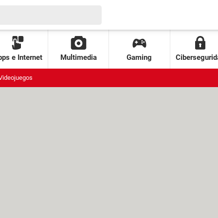
ps e Internet
Multimedia
Gaming
Cibersegurid
Videojuegos