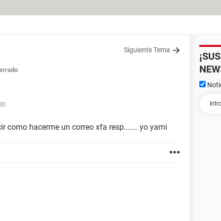
Siguiente Tema
¡SU
NEW
errado
Noti
:20
r como hacerme un correo xfa resp....... yo yami