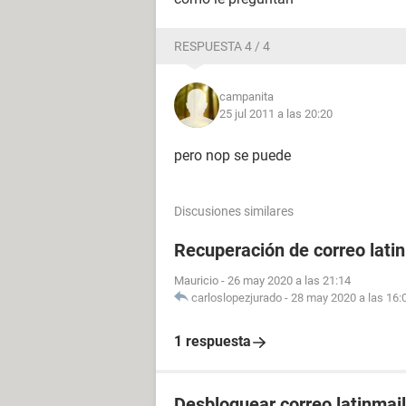
RESPUESTA 4 / 4
campanita
25 jul 2011 a las 20:20
pero nop se puede
Discusiones similares
Recuperación de correo lati
Mauricio
-
26 may 2020 a las 21:14
carloslopezjurado
-
28 may 2020 a las 16:
1 respuesta
Desbloquear correo latinmail