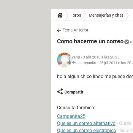
Foros
Mensajerías y chat
Tema Anterior
Como hacerme un correo
C
yami
- 3 abr 2010 a las 20:25
campanita -
25 jul 2011 a las 20
hola algun chico lindo me puede deci
Compartir
Consulta también:
Campanita25
Que es un correo alternativo
- Guide
Que es un correo electronico
- Guide