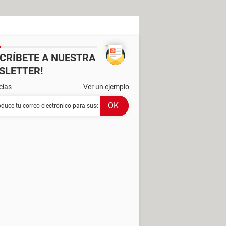
SCRÍBETE A NUESTRA
SLETTER!
cias
Ver un ejemplo