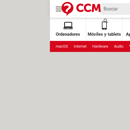
Ordenadores
Móviles y tablets
Ap
macOS
Internet
Hardware
Audio