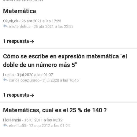
Matemática
Ok,ok,ok
-
26 abr 2021 a las 17:23
misterdekus
-
26 abr 2021 a las 22:55
1 respuesta
Cómo se escribe en expresión matemática "el
doble de un número más 5"
Lupita
-
3 jul 2020 a las 01:07
carloslopezjurado
-
3 jul 2020 a las 10:45
1 respuesta
Matemáticas, cual es el 25 % de 140 ?
Floreencia
-
15 jul 2011 a las 05:12
etrellita50
-
12 sep 2012 a las 01:04