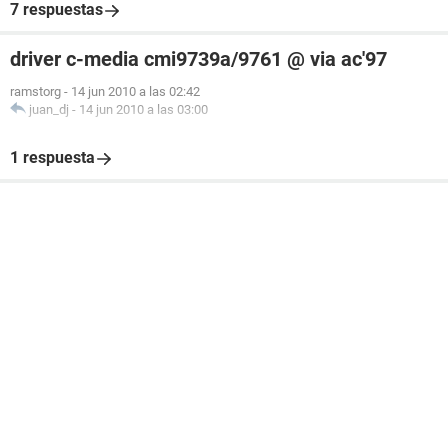
7 respuestas
driver c-media cmi9739a/9761 @ via ac'97
ramstorg
-
14 jun 2010 a las 02:42
juan_dj
-
14 jun 2010 a las 03:00
1 respuesta