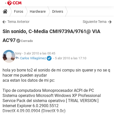
Foros
Hardware
Drivers
Tema Anterior
Siguiente Tema
Sin sonido, C-Media CMI9739A/9761@ VIA
AC'97
Cerrado
tony
- 3 abr 2010 a las 00:45
Carlos Villagómez
-
5 abr 2010 a las 17:10
hola yo borre to2 el sonido de mi compu sin querer y no se q
hacer me pueden ayudar
aca estan los datos de mi pc:
Tipo de computadora Monoprocesador ACPI de PC
Sistema operativo Microsoft Windows XP Professional
Service Pack del sistema operativo [ TRIAL VERSION ]
Internet Explorer 6.0.2900.5512
DirectX 4.09.00.0904 (DirectX 9.0c)