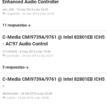
Enhanced Audio Controller
eric_090
-
19 mar 2014 a las 04:03
Angelotte
-
24 mar 2014 a las 22:25
11 respuestas
C-Media CMI9739A/9761 @ Intel 82801EB ICH5
- AC'97 Audio Control
371ckh632
-
8 may 2013 a las 19:36
pechedro
-
29 nov 2014 a las 22:07
3 respuestas
C-Media CMI9739A/9761 @ Intel 82801EB ICH5
-
dbelmontek
-
24 feb 2010 a las 02:08
carlos
-
24 abr 2016 a las 18:08