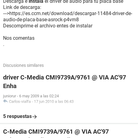
Descarga e
instala
el driver de audio para tu placa base
Link de descarga:
--->https://es.ccm.net/download/descargar-11484-driver-de-
audio-de-placa-base-asrock-p4vm8
Descomprime el archivo entes de instalar
Nos comentas
.
Discusiones similares
driver C-Media CMI9739A/9761 @ VIA AC'97
Enha
juniorur
-
6 may 2009 a las 02:24
Carlos-vialfa
-
17 jun 2010 a las 06:43
5 respuestas
C-Media CMI9739A/9761 @ VIA AC'97