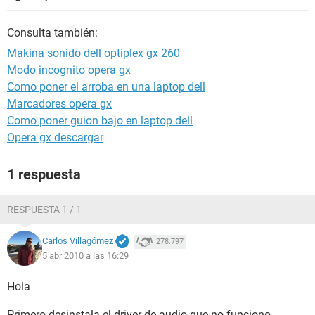
Consulta también:
Makina sonido dell optiplex gx 260
Modo incognito opera gx
Como poner el arroba en una laptop dell
Marcadores opera gx
Como poner guion bajo en laptop dell
Opera gx descargar
1 respuesta
RESPUESTA 1 / 1
Carlos Villagómez
278.797
5 abr 2010 a las 16:29
Hola
Primero desinstala el driver de audio que no funciono