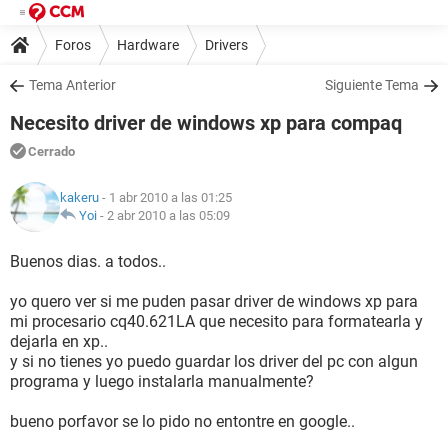
Foros
Hardware
Drivers
Tema Anterior
Siguiente Tema
Necesito driver de windows xp para compaq
Cerrado
kakeru
- 1 abr 2010 a las 01:25
Yoi
-
2 abr 2010 a las 05:09
Buenos dias. a todos..
yo quero ver si me puden pasar driver de windows xp para
mi procesario cq40.621LA que necesito para formatearla y
dejarla en xp..
y si no tienes yo puedo guardar los driver del pc con algun
programa y luego instalarla manualmente?
bueno porfavor se lo pido no entontre en google..