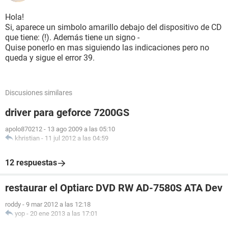
Hola!
Si, aparece un simbolo amarillo debajo del dispositivo de CD
que tiene: (!). Además tiene un signo -
Quise ponerlo en mas siguiendo las indicaciones pero no
queda y sigue el error 39.
Discusiones similares
driver para geforce 7200GS
apolo870212
-
13 ago 2009 a las 05:10
khristian
-
11 jul 2012 a las 04:59
12 respuestas
restaurar el Optiarc DVD RW AD-7580S ATA Dev
roddy
-
9 mar 2012 a las 12:18
yop
-
20 ene 2013 a las 17:01