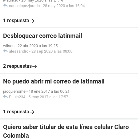
Mauricio
-
26 may 2020 a las 21:14
carloslopezjurado
-
28 may 2020 a las 16:04
1 respuesta
Desbloquear correo latinmail
wilson
-
22 abr 2020 a las 19:25
alessandro
-
28 sep 2020 a las 08:00
2 respuestas
No puedo abrir mi correo de latinmail
jacquiehome
-
18 ene 2017 a las 06:21
PLuis234
-
5 may 2017 a las 17:57
1 respuesta
Quiero saber titular de esta línea celular Claro
Colombia