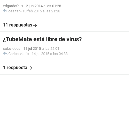
edgardofelix
-
2 jun 2014 a las 01:28
cesitar
-
13 feb 2015 a las 21:28
11 respuestas
¿TubeMate está libre de virus?
solovideos
-
11 jul 2015 a las 22:01
Carlos-vialfa
-
14 jul 2015 a las 04:33
1 respuesta