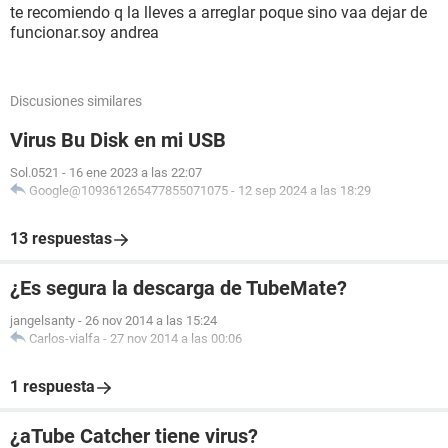
te recomiendo q la lleves a arreglar poque sino vaa dejar de
funcionar.soy andrea
Discusiones similares
Virus Bu Disk en mi USB
Sol.0521
-
16 ene 2023 a las 22:07
Google@109361265477855071075
-
12 sep 2024 a las 18:29
13 respuestas
¿Es segura la descarga de TubeMate?
jangelsanty
-
26 nov 2014 a las 15:24
Carlos-vialfa
-
27 nov 2014 a las 00:06
1 respuesta
¿aTube Catcher tiene virus?