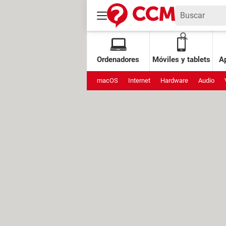
Ordenadores
Móviles y tablets
Ap
macOS
Internet
Hardware
Audio