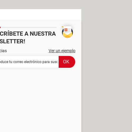
SCRÍBETE A NUESTRA
SLETTER!
cias
Ver un ejemplo